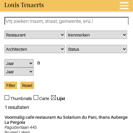
Louis Tenaerts
Thumbnails
Carte
Lijst
1 resultaten
Voormalig café-restaurant Au Solarium du Parc, thans Auberge
La Pergola
Pagodenlaan 445
Brussel Laken