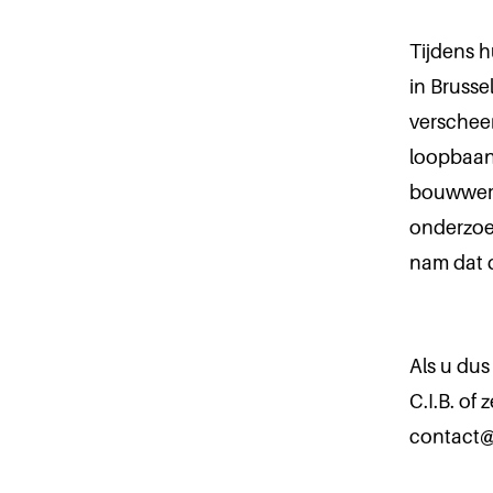
Tijdens 
in Brussel
verscheen
loopbaan 
bouwwerk
onderzoek
nam dat d
Als u dus
C.I.B. of
contact@