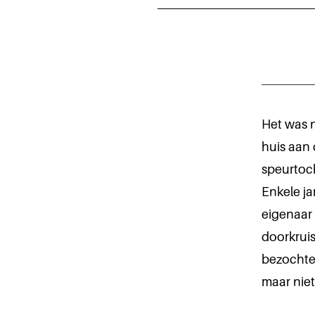
Het was n
huis aan
speurtoch
Enkele ja
eigenaar
doorkruis
bezochten
maar niet