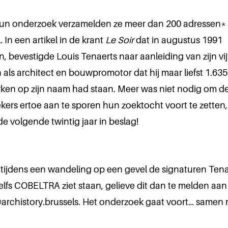
hun onderzoek verzamelden ze meer dan 200 adressen* a
. In een artikel in de krant
Le Soir
dat in augustus 1991
, bevestigde Louis Tenaerts naar aanleiding van zijn vijf
als architect en bouwpromotor dat hij maar liefst 1.635
en op zijn naam had staan. Meer was niet nodig om d
ers ertoe aan te sporen hun zoektocht voort te zetten, z
e volgende twintig jaar in beslag!
 tijdens een wandeling op een gevel de signaturen Tena
 zelfs COBELTRA ziet staan, gelieve dit dan te melden aan
archistory.brussels. Het onderzoek gaat voort… samen 