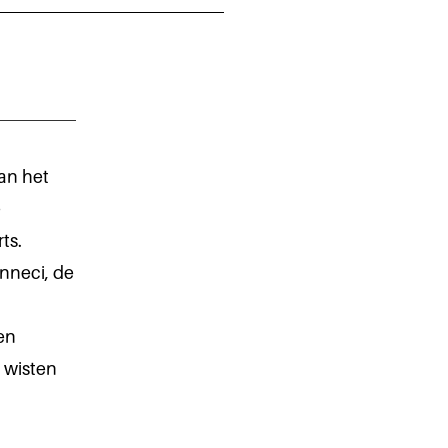
an het
e
ts.
nneci, de
en
 wisten