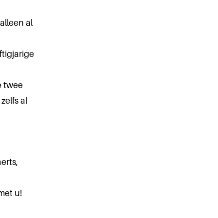
lleen al
tigjarige
e twee
elfs al
erts,
met u!