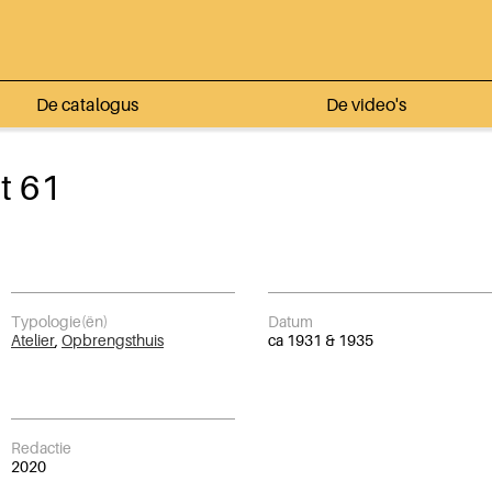
De catalogus
De video's
t 61
Typologie(ën)
Datum
Atelier
,
Opbrengsthuis
ca 1931 & 1935
Redactie
2020