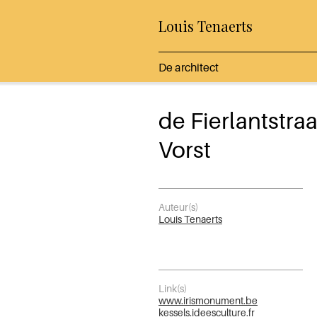
Louis Tenaerts
De architect
de Fierlantstraa
Vorst
Auteur(s)
Louis Tenaerts
Link(s)
www.irismonument.be
kessels.ideesculture.fr