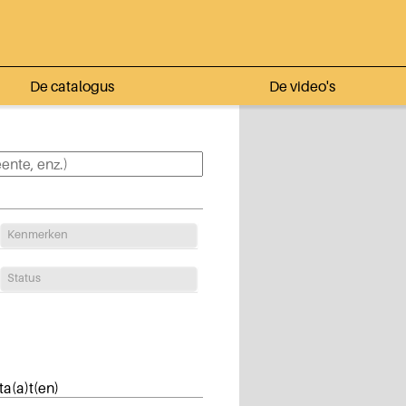
De catalogus
De video's
Kenmerken
Status
ta(a)t(en)