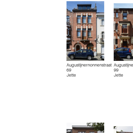
Augustijnernonnenstraat
Augustijn
69
99
Jette
Jette