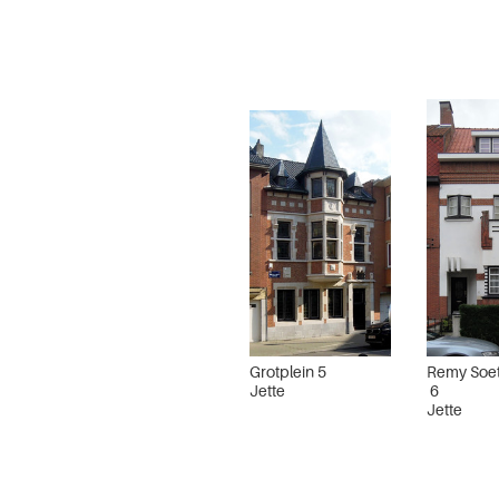
Grotplein 5
Remy Soet
Jette
6
Jette