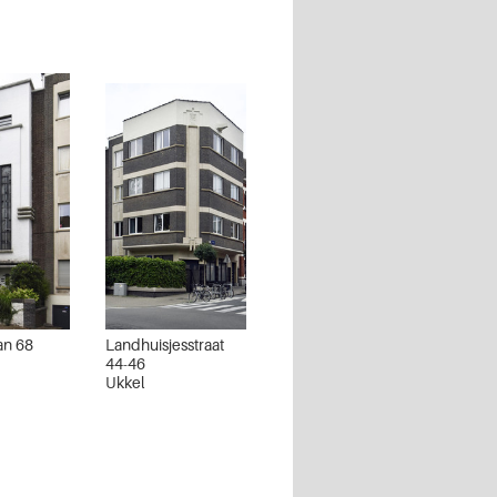
an 68
Landhuisjesstraat
44-46
Ukkel