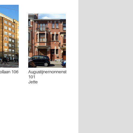
llaan 106
Augustijnernonnenstraat
101
Jette