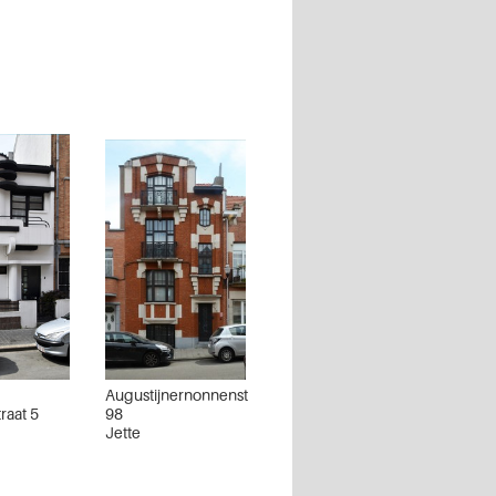
Augustijnernonnenstraat
raat 5
98
Jette