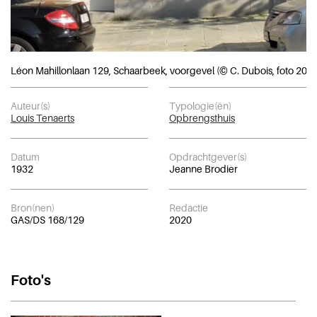
Léon Mahillonlaan 129, Schaarbeek, voorgevel (© C. Dubois, foto 2020
Auteur(s)
Typologie(ën)
Louis Tenaerts
Opbrengsthuis
Datum
Opdrachtgever(s)
1932
Jeanne Brodier
Bron(nen)
Redactie
GAS/DS 168/129
2020
Foto's