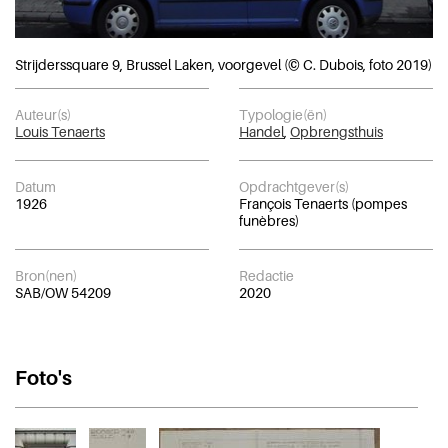
Strijderssquare 9, Brussel Laken, voorgevel (© C. Dubois, foto 2019)
Auteur(s)
Typologie(ën)
Louis Tenaerts
Handel
,
Opbrengsthuis
Datum
Opdrachtgever(s)
1926
François Tenaerts (pompes
funèbres)
Bron(nen)
Redactie
SAB/OW 54209
2020
Foto's