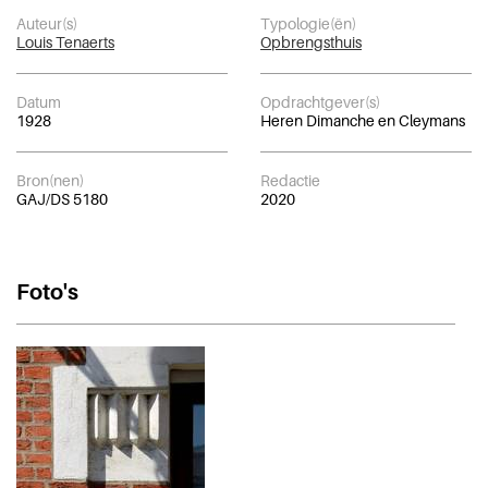
Auteur(s)
Typologie(ën)
Louis Tenaerts
Opbrengsthuis
Datum
Opdrachtgever(s)
1928
Heren Dimanche en Cleymans
Bron(nen)
Redactie
GAJ/DS 5180
2020
Foto's