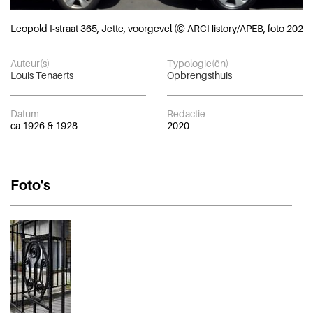
Leopold I-straat 365, Jette, voorgevel (© ARCHistory/APEB, foto 2020)
Auteur(s)
Typologie(ën)
Louis Tenaerts
Opbrengsthuis
Datum
Redactie
ca 1926 & 1928
2020
Foto's