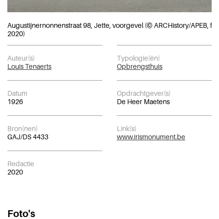
Augustijnernonnenstraat 98, Jette, voorgevel (© ARCHistory/APEB, fot
2020)
Auteur(s)
Typologie(ën)
Louis Tenaerts
Opbrengsthuis
Datum
Opdrachtgever(s)
1926
De Heer Maetens
Bron(nen)
Link(s)
GAJ/DS 4433
www.irismonument.be
Redactie
2020
Foto's