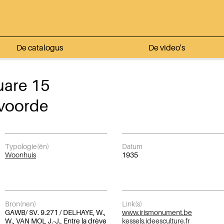
De catalogus
De video's
uare 15
voorde
Typologie(ën)
Datum
Woonhuis
1935
Bron(nen)
Link(s)
GAWB/ SV. 9.271 / DELHAYE, W.,
www.irismonument.be
W., VAN MOL J.-J., Entre la drève
kessels.ideesculture.fr