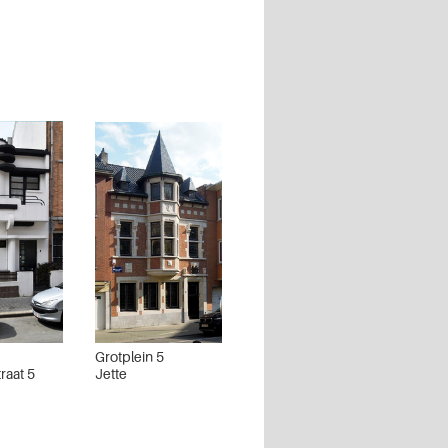
Grotplein 5
raat 5
Jette