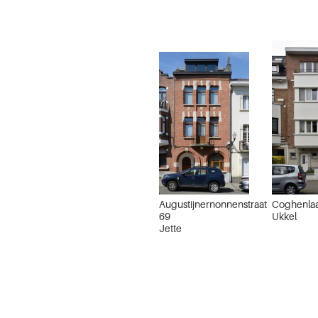
Augustijnernonnenstraat
Coghenla
69
Ukkel
Jette