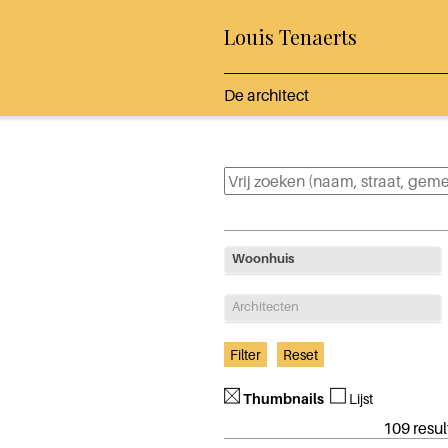
Louis Tenaerts
De architect
Woonhuis
Architecten
Thumbnails
Lijst
109 resul