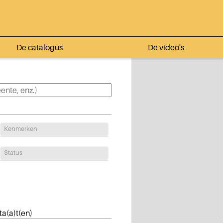
De catalogus
De video's
Kenmerken
Status
ta(a)t(en)