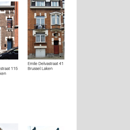
Emile Delvastraat 41
straat 115
Brussel Laken
aken