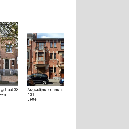
gstraat 38
Augustijnernonnenstraat
aken
101
Jette