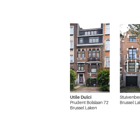
Utile Dulci
Stuivenber
Prudent Bolslaan 72
Brussel L
Brussel Laken