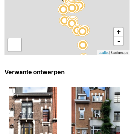
+
-
Leaflet
| Stadiamaps
Verwante ontwerpen