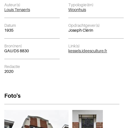
Auteur(s)
Typologie(ën)
Louis Tenaerts
Woonhuis
Datum
Opdrachtgever(s)
1935
Joseph Clérin
Bron(nen)
Link(s)
GAU/DS 8830
kessels.ideesculture.fr
Redactie
2020
Foto's