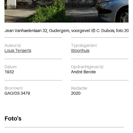
Jean Vanhaelenlaan 32, Oudergem, voorgevel (© C. Dubois, foto 2020
Auteur(s)
Typologie(ën)
Louis Tenaerts
Woonhuis
Datum
Opdrachtgever(s)
1932
André Berote
Bron(nen)
Redactie
GAO/DS 3479
2020
Foto's