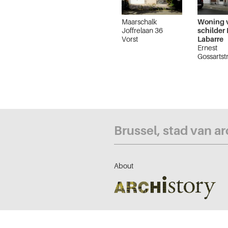
Maarschalk
Woning 
Joffrelaan 36
schilder 
Vorst
Labarre
Ernest
Gossartst
Ukkel
Brussel, stad van a
About