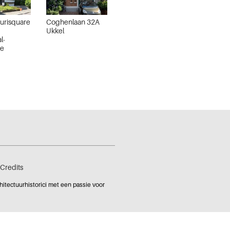
eurisquare
Coghenlaan 32A
Ukkel
l-
de
Credits
tectuurhistorici met een passie voor