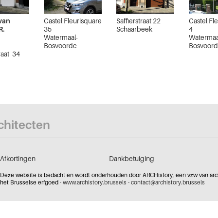
van
Castel Fleurisquare
Saffierstraat 22
Castel Fl
R.
35
Schaarbeek
4
Watermaal-
Watermaa
Bosvoorde
Bosvoor
raat 34
rchitecten
Afkortingen
Dankbetuiging
Deze website is bedacht en wordt onderhouden door ARCHistory, een vzw van archi
het Brusselse erfgoed -
www.archistory.brussels
-
contact@archistory.brussels