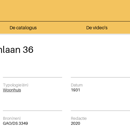
De catalogus
De video's
nlaan 36
Typologie(ën)
Datum
Woonhuis
1931
Bron(nen)
Redactie
GAO/DS 3349
2020