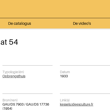
De catalogus
De video's
at 54
Typologie(ën)
Datum
Opbrengsthuis
1933
Bron(nen)
Link(s)
GAU/DS 7903 / GAU/DS 17736
kessels.ideesculture.fr
(1954)