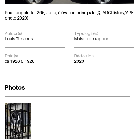
Rue Léopold Ier 365, Jette, élévation principale (© ARCHistory/APEB,
photo 2020)
Auteur(s)
Typologie(s)
Louis Tenaerts
Maison de rapport
Date(s)
Rédaction
ca 1926 & 1928
2020
Photos