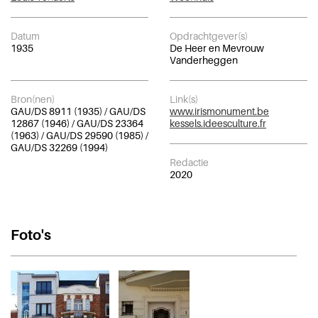
Datum
Opdrachtgever(s)
1935
De Heer en Mevrouw
Vanderheggen
Bron(nen)
Link(s)
GAU/DS 8911 (1935) / GAU/DS
www.irismonument.be
12867 (1946) / GAU/DS 23364
kessels.ideesculture.fr
(1963) / GAU/DS 29590 (1985) /
GAU/DS 32269 (1994)
Redactie
2020
Foto's