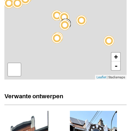
+
-
Leaflet
| Stadiamaps
Verwante ontwerpen