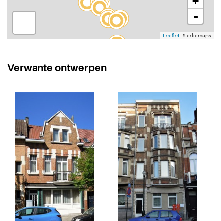
+
-
Leaflet
| Stadiamaps
Verwante ontwerpen