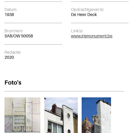
Datum
Opdrachtgever(s)
1938
De Heer Deck
Bron(nen)
Link(s)
SAB/OW 50058
www.irismonument.be
Redactie
2020
Foto's