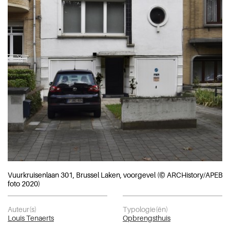
Vuurkruisenlaan 301, Brussel Laken, voorgevel (© ARCHistory/APEB,
foto 2020)
Auteur(s)
Typologie(ën)
Louis Tenaerts
Opbrengsthuis