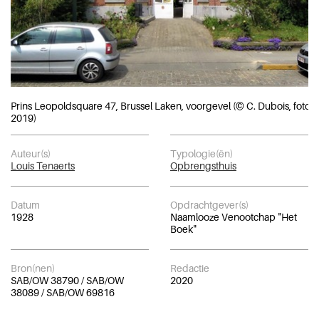
Prins Leopoldsquare 47, Brussel Laken, voorgevel (© C. Dubois, foto
2019)
Auteur(s)
Typologie(ën)
Louis Tenaerts
Opbrengsthuis
Datum
Opdrachtgever(s)
1928
Naamlooze Venootchap "Het
Boek"
Bron(nen)
Redactie
SAB/OW 38790 / SAB/OW
2020
38089 / SAB/OW 69816