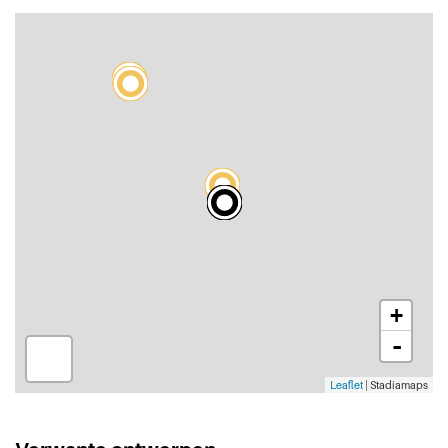
+
-
Leaflet
| Stadiamaps