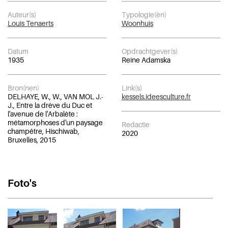
Auteur(s)
Typologie(ën)
Louis Tenaerts
Woonhuis
Datum
Opdrachtgever(s)
1935
Reine Adamska
Bron(nen)
Link(s)
DELHAYE, W., W., VAN MOL J.-
kessels.ideesculture.fr
J., Entre la drève du Duc et
l'avenue de l'Arbalète :
métamorphoses d'un paysage
Redactie
champêtre, Hischiwab,
2020
Bruxelles, 2015
Foto's