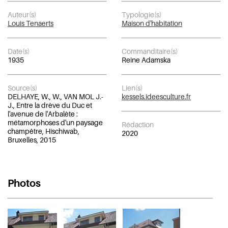
Auteur(s)
Typologie(s)
Louis Tenaerts
Maison d'habitation
Date(s)
Commanditaire(s)
1935
Reine Adamska
Source(s)
Lien(s)
DELHAYE, W., W., VAN MOL J.-
kessels.ideesculture.fr
J., Entre la drève du Duc et
l'avenue de l'Arbalète :
métamorphoses d'un paysage
Rédaction
champêtre, Hischiwab,
2020
Bruxelles, 2015
Photos