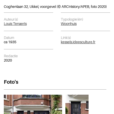
Coghenlaan 32, Ukkel, voorgevel (© ARCHistory/APEB, foto 2020)
Auteur(s)
Typologie(ën)
Louis Tenaerts
Woonhuis
Datum
Link(s)
ca 1935
kessels.ideesculture.fr
Redactie
2020
Foto's