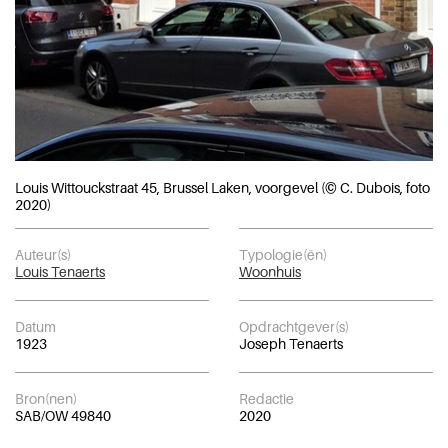
Louis Wittouckstraat 45, Brussel Laken, voorgevel (© C. Dubois, foto
2020)
Auteur(s)
Typologie(ën)
Louis Tenaerts
Woonhuis
Datum
Opdrachtgever(s)
1923
Joseph Tenaerts
Bron(nen)
Redactie
SAB/OW 49840
2020