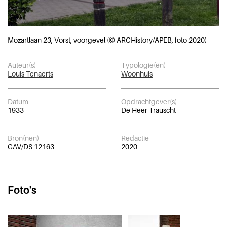
Mozartlaan 23, Vorst, voorgevel (© ARCHistory/APEB, foto 2020)
Auteur(s)
Typologie(ën)
Louis Tenaerts
Woonhuis
Datum
Opdrachtgever(s)
1933
De Heer Trauscht
Bron(nen)
Redactie
GAV/DS 12163
2020
Foto's