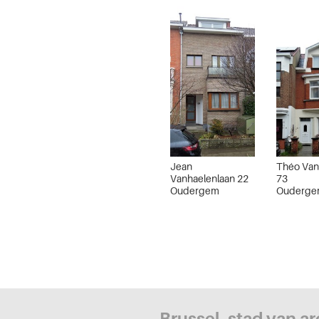
Jean
Théo Van
Vanhaelenlaan 22
73
Oudergem
Ouderg
Brussel, stad van a