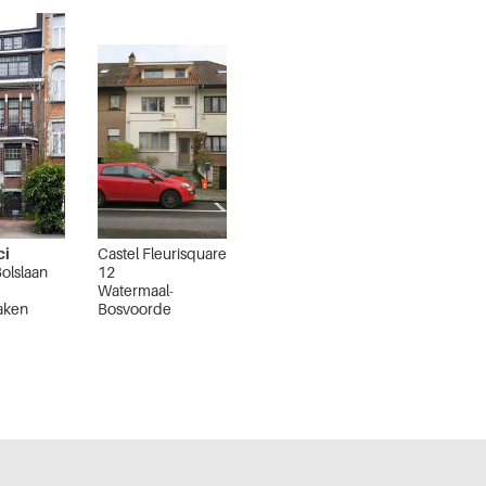
ci
Castel Fleurisquare
olslaan
12
Watermaal-
aken
Bosvoorde