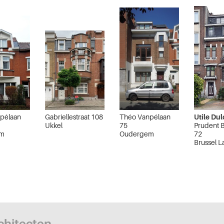
pélaan
Gabriellestraat 108
Théo Vanpélaan
Utile Dul
Ukkel
75
Prudent B
em
Oudergem
72
Brussel L
rchitecten