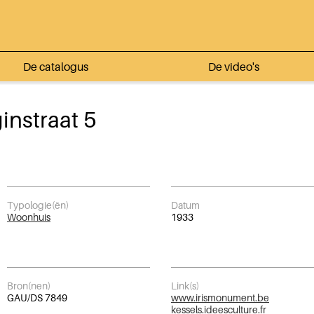
De catalogus
De video's
nstraat 5
Typologie(ën)
Datum
Woonhuis
1933
Bron(nen)
Link(s)
GAU/DS 7849
www.irismonument.be
kessels.ideesculture.fr