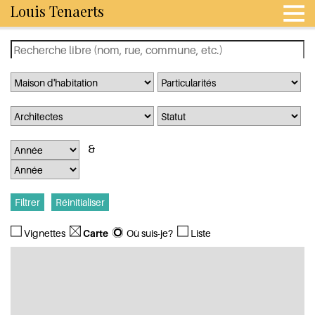
Louis Tenaerts
Vignettes
Carte
Où suis-je?
Liste