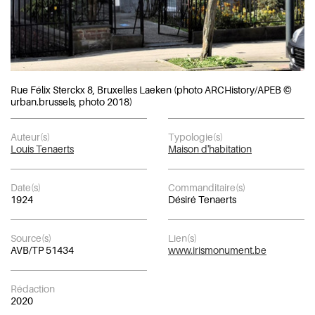
Rue Félix Sterckx 8, Bruxelles Laeken (photo ARCHistory/APEB ©
urban.brussels, photo 2018)
Auteur(s)
Typologie(s)
Louis Tenaerts
Maison d'habitation
Date(s)
Commanditaire(s)
1924
Désiré Tenaerts
Source(s)
Lien(s)
AVB/TP 51434
www.irismonument.be
Rédaction
2020