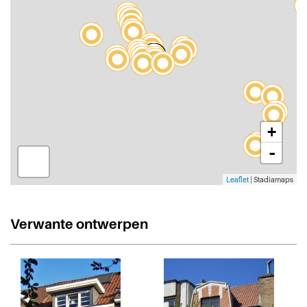
+
-
Leaflet
| Stadiamaps
Verwante ontwerpen