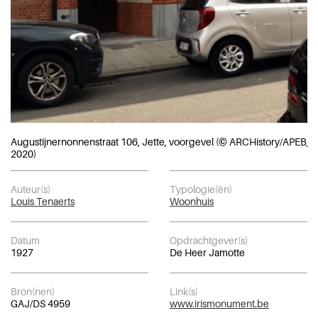
Augustijnernonnenstraat 106, Jette, voorgevel (© ARCHistory/APEB, f
2020)
Auteur(s)
Typologie(ën)
Louis Tenaerts
Woonhuis
Datum
Opdrachtgever(s)
1927
De Heer Jamotte
Bron(nen)
Link(s)
GAJ/DS 4959
www.irismonument.be