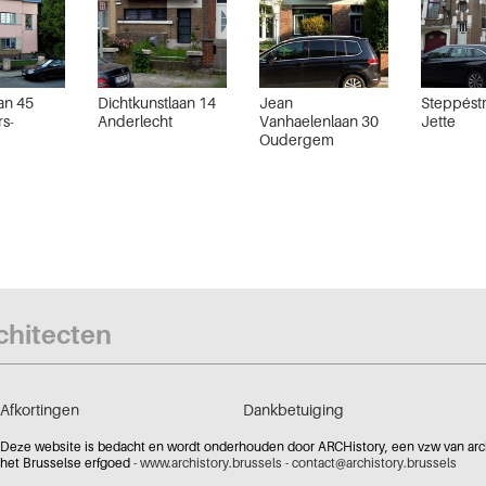
an 45
Dichtkunstlaan 14
Jean
Steppéstr
rs-
Anderlecht
Vanhaelenlaan 30
Jette
Oudergem
rchitecten
Afkortingen
Dankbetuiging
Deze website is bedacht en wordt onderhouden door ARCHistory, een vzw van archi
het Brusselse erfgoed -
www.archistory.brussels
-
contact@archistory.brussels