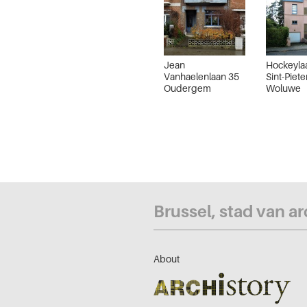
Jean
Hockeyla
Vanhaelenlaan 35
Sint-Piete
Oudergem
Woluwe
Brussel, stad van a
About