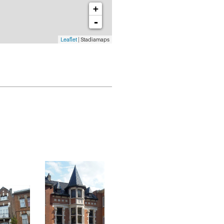
+
-
Leaflet
| Stadiamaps