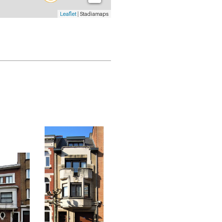
Leaflet
| Stadiamaps