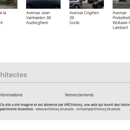
e la
Avenue Jean
Avenue Coghen
Avenue
4
Vanhaelen 38
26
Prekelin
ht
Auderghem
Uccle
Woluwe-S
Lambert
chitectes
Abréviations
Remerciements
Ce site a été imaginé et est alimenté par ARCHistory, une asbl qui réunit des histor
patrimoine bruxellois -
www.archistory.brussels
-
contact@archistory.brussels