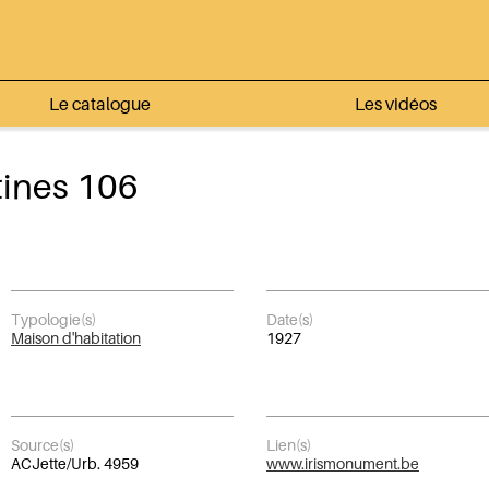
Le catalogue
Les vidéos
ines 106
Typologie(s)
Date(s)
Maison d'habitation
1927
Source(s)
Lien(s)
ACJette/Urb. 4959
www.irismonument.be