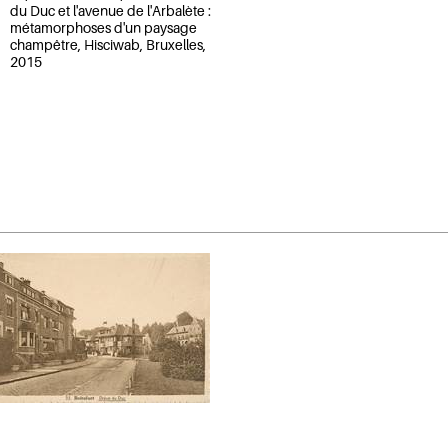
du Duc et l'avenue de l'Arbalète :
métamorphoses d'un paysage
champêtre, Hisciwab, Bruxelles,
2015