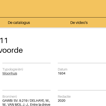
De catalogus
De video's
 11
voorde
Typologie(ën)
Datum
Woonhuis
1934
Bron(nen)
Redactie
GAWB/ SV. 9.219 / DELHAYE, W.,
2020
W., VAN MOL J.-J., Entre la drève