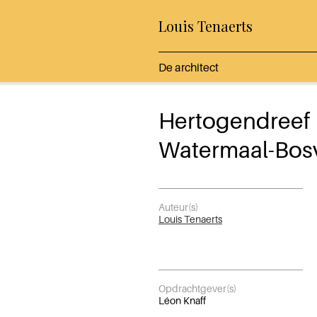
Louis Tenaerts
De architect
Hertogendreef
Watermaal-Bos
Auteur(s)
Louis Tenaerts
Opdrachtgever(s)
Léon Knaff