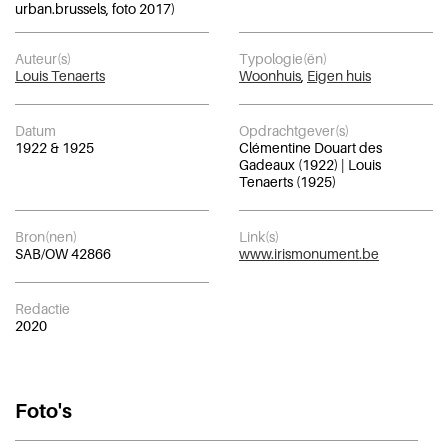
urban.brussels, foto 2017)
Auteur(s)
Typologie(ën)
Louis Tenaerts
Woonhuis
,
Eigen huis
Datum
Opdrachtgever(s)
1922 & 1925
Clémentine Douart des
Gadeaux (1922) | Louis
Tenaerts (1925)
Bron(nen)
Link(s)
SAB/OW 42866
www.irismonument.be
Redactie
2020
Foto's