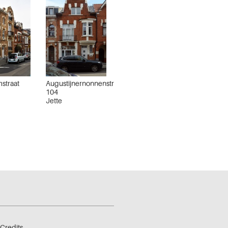
straat
Augustijnernonnenstraat
104
Jette
Credits