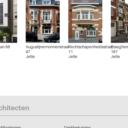
an 68
Augustijnernonnenstraat
Rechtschapenheidsstraat
Esseghem
97
11
167
Jette
Jette
Jette
rchitecten
Afkortingen
Dankbetuiging