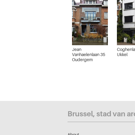
Jean
Coghenla
Vanhaelenlaan 35
Ukkel
Oudergem
Brussel, stad van a
About