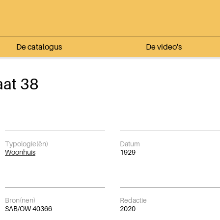
De catalogus
De video's
aat 38
Typologie(ën)
Datum
Woonhuis
1929
Bron(nen)
Redactie
SAB/OW 40366
2020