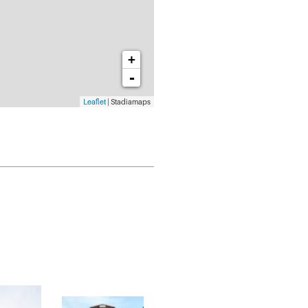
+
-
Leaflet
| Stadiamaps