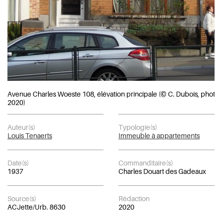
Avenue Charles Woeste 108, élévation principale (© C. Dubois, photo
2020)
Auteur(s)
Typologie(s)
Louis Tenaerts
Immeuble à appartements
Date(s)
Commanditaire(s)
1937
Charles Douart des Gadeaux
Source(s)
Rédaction
ACJette/Urb. 8630
2020