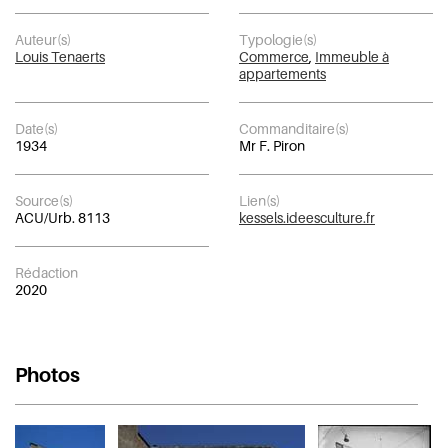
Auteur(s)
Typologie(s)
Louis Tenaerts
Commerce
,
Immeuble à
appartements
Date(s)
Commanditaire(s)
1934
Mr F. Piron
Source(s)
Lien(s)
ACU/Urb. 8113
kessels.ideesculture.fr
Rédaction
2020
Photos