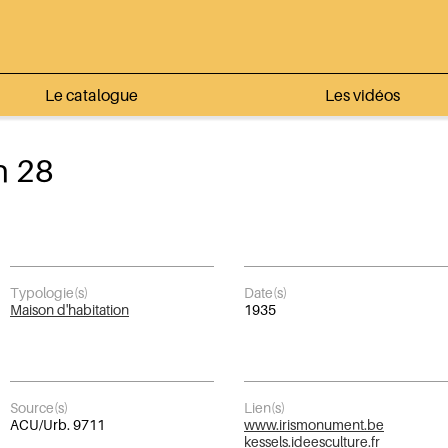
Le catalogue
Les vidéos
n 28
Typologie(s)
Date(s)
Maison d'habitation
1935
Source(s)
Lien(s)
ACU/Urb. 9711
www.irismonument.be
kessels.ideesculture.fr