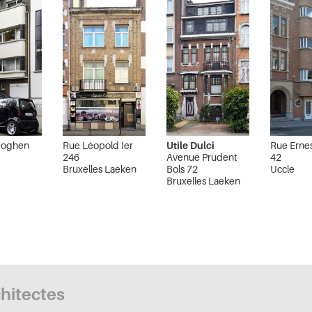
Coghen
Rue Léopold Ier
Utile Dulci
Rue Ernes
246
Avenue Prudent
42
Bruxelles Laeken
Bols 72
Uccle
Bruxelles Laeken
chitectes