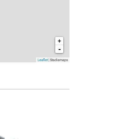
+
-
Leaflet
| Stadiamaps