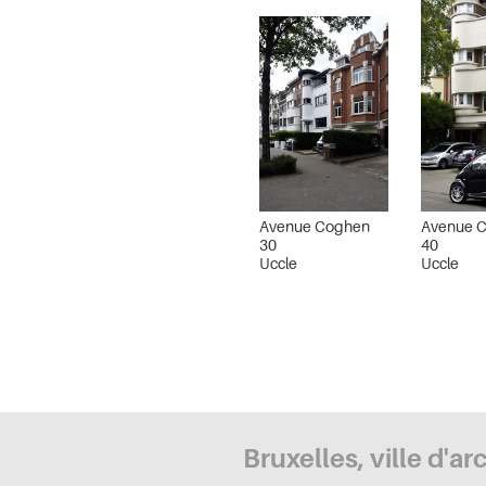
Avenue Coghen
Avenue 
30
40
Uccle
Uccle
Bruxelles, ville d'ar