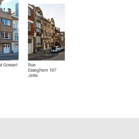
t Gossart
Rue
Esseghem 167
Jette