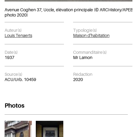
Avenue Coghen 37, Uccle, élévation principale (© ARCHistory/APEB,
photo 2020)
Auteur(s)
Typologie(s)
Louis Tenaerts
Maison d'habitation
Date(s)
Commanditaire(s)
1937
Mr Lamon
Source(s)
Rédaction
ACU/Urb. 10459
2020
Photos