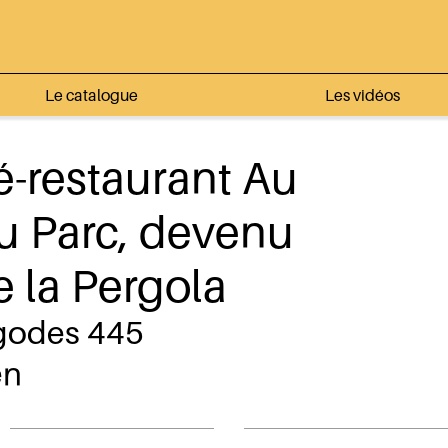
Le catalogue
Les vidéos
é-restaurant Au
u Parc, devenu
 la Pergola
godes 445
en