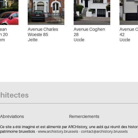
ean
Avenue Charles
Avenue Coghen
Avenue 
n 20
Woeste 85
28
42
em
Jette
Uccle
Uccle
chitectes
Abréviations
Remerciements
Ce site a été imaginé et est alimenté par ARCHistory, une asbl qui réunit des histor
patrimoine bruxellois -
www.archistory.brussels
-
contact@archistory.brussels