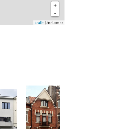
+
-
Leaflet
| Stadiamaps