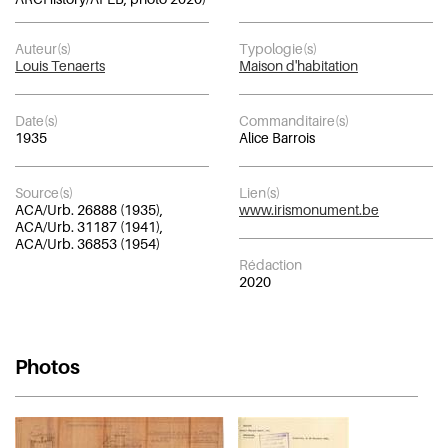
Auteur(s)
Typologie(s)
Louis Tenaerts
Maison d'habitation
Date(s)
Commanditaire(s)
1935
Alice Barrois
Source(s)
Lien(s)
ACA/Urb. 26888 (1935),
www.irismonument.be
ACA/Urb. 31187 (1941),
ACA/Urb. 36853 (1954)
Rédaction
2020
Photos