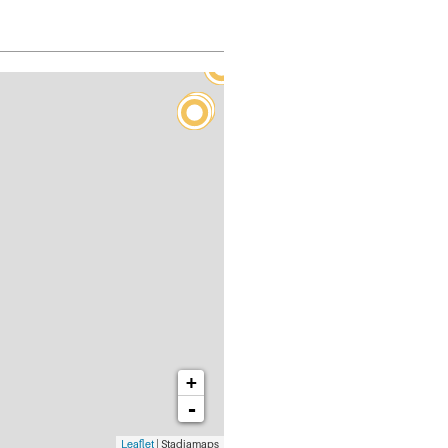
+
-
Leaflet
| Stadiamaps