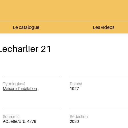
Le catalogue
Les vidéos
Lecharlier 21
Typologie(s)
Date(s)
Maison d'habitation
1927
Source(s)
Rédaction
ACJette/Urb. 4779
2020