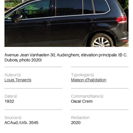
Avenue Jean Vanhaelen 30, Auderghem, élévation principale (© C.
Dubois, photo 2020)
Auteur(s)
Typologie(s)
Louis Tenaerts
Maison d'habitation
Date(s)
Commanditaire(s)
1932
Oscar Crem
Source(s)
Rédaction
ACAud./Urb. 3545
2020