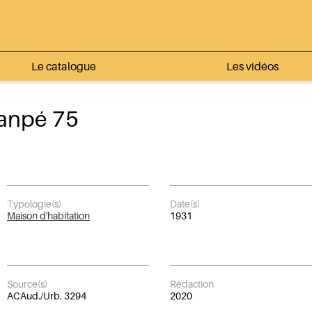
Le catalogue
Les vidéos
anpé 75
Typologie(s)
Date(s)
Maison d'habitation
1931
Source(s)
Rédaction
ACAud./Urb. 3294
2020