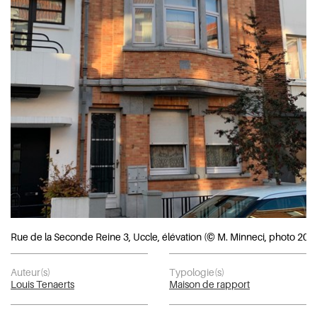
Rue de la Seconde Reine 3, Uccle, élévation (© M. Minneci, photo 202
Auteur(s)
Typologie(s)
Louis Tenaerts
Maison de rapport