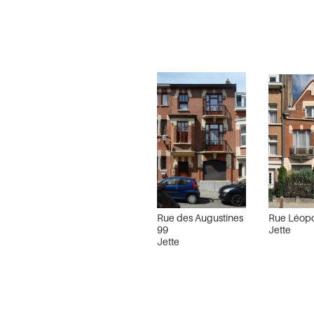
Rue des Augustines
Rue Léopo
99
Jette
Jette