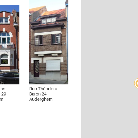
ean
Rue Théodore
 29
Baron 24
em
Auderghem