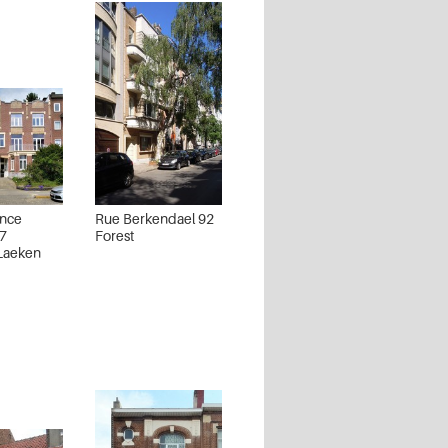
ince
Rue Berkendael 92
47
Forest
 Laeken