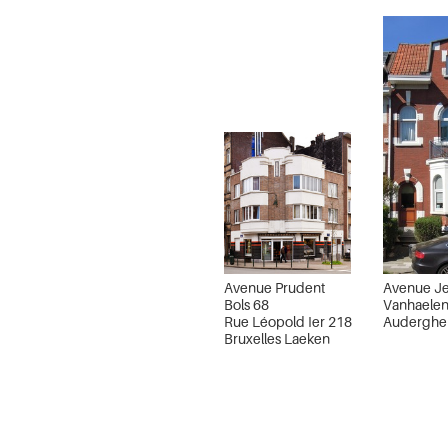
Avenue Prudent
Avenue J
Bols 68
Vanhaelen
Rue Léopold Ier 218
Audergh
Bruxelles Laeken