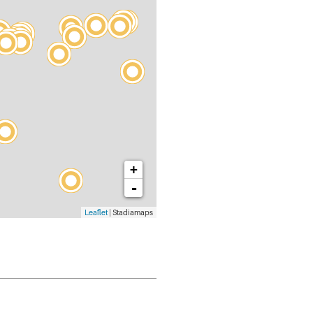
+
-
Leaflet
| Stadiamaps