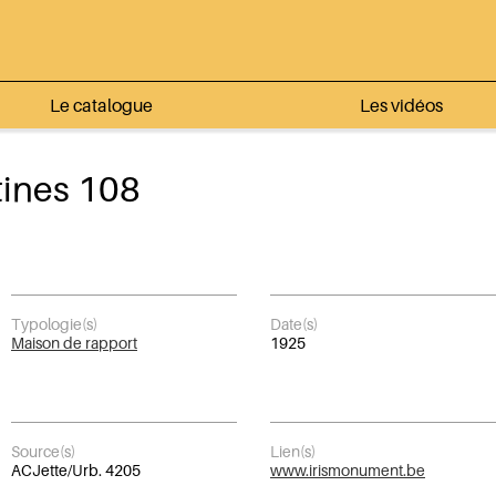
Le catalogue
Les vidéos
ines 108
Typologie(s)
Date(s)
Maison de rapport
1925
Source(s)
Lien(s)
ACJette/Urb. 4205
www.irismonument.be