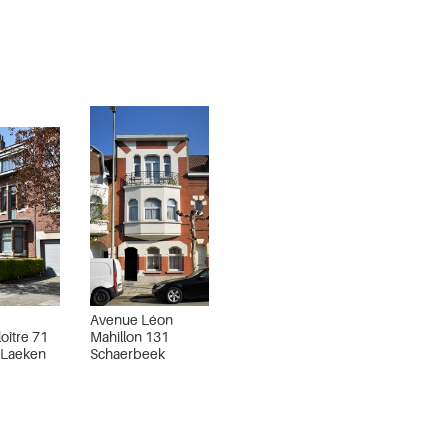
e
Avenue Léon
oître 71
Mahillon 131
 Laeken
Schaerbeek