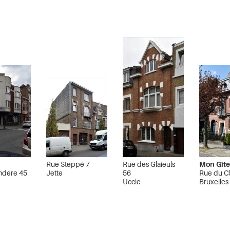
Rue Steppé 7
Rue des Glaieuls
Mon Gît
ndere 45
Jette
56
Rue du Cl
Uccle
Bruxelles