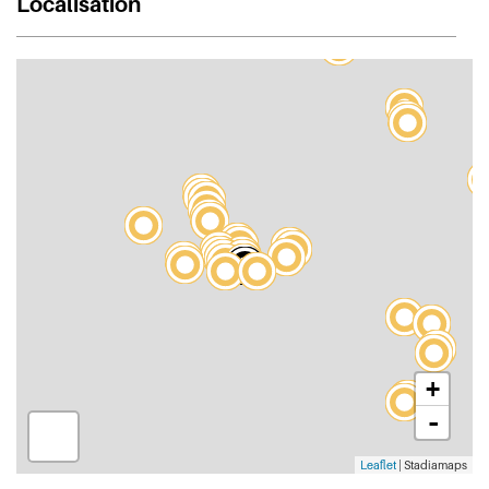
Localisation
+
-
Leaflet
| Stadiamaps