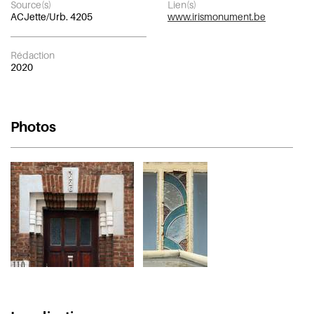
Source(s)
Lien(s)
ACJette/Urb. 4205
www.irismonument.be
Rédaction
2020
Photos