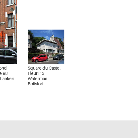
ond
Square du Castel
e 98
Fleuri 13
 Laeken
Watermael-
Boitsfort