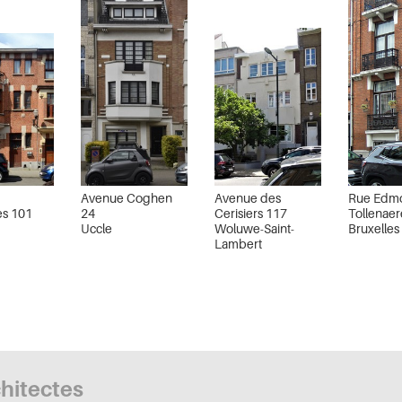
Avenue Coghen
Avenue des
Rue Edm
es 101
24
Cerisiers 117
Tollenaer
Uccle
Woluwe-Saint-
Bruxelles
Lambert
chitectes