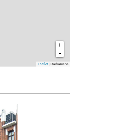
+
-
Leaflet
| Stadiamaps